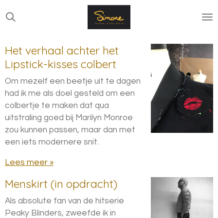
Ga
direct
naar
de
Het verhaal achter het
hoofdinhoud
Lipstick-kisses colbert
Om mezelf een beetje uit te dagen
had ik me als doel gesteld om een
colbertje te maken dat qua
uitstraling goed bij Marilyn Monroe
zou kunnen passen, maar dan met
een iets modernere snit.
Lees meer »
Menskirt (in opdracht)
Als absolute fan van de hitserie
Peaky Blinders, zweefde ik in