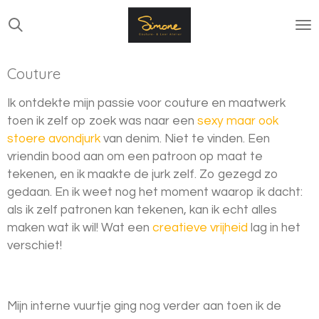
Ga
direct
naar
de
Couture
hoofdinhoud
Ik ontdekte mijn passie voor couture en maatwerk
toen ik zelf op zoek was naar een
sexy maar ook
stoere avondjurk
van denim. Niet te vinden. Een
vriendin bood aan om een patroon op maat te
tekenen, en ik maakte de jurk zelf. Zo gezegd zo
gedaan. En ik weet nog het moment waarop ik dacht:
als ik zelf patronen kan tekenen, kan ik echt alles
maken wat ik wil! Wat een
creatieve vrijheid
lag in het
verschiet!
Mijn interne vuurtje ging nog verder aan toen ik de