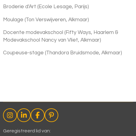
Broderie d'Art (Ecole Lesage, Parijs)
Moulage (Ton Verswijveren, Alkmaar)
Docente modevakschool (Fifty Ways, Haarlem &
Modevakschool Nancy van Vliet, Alkmaar)
Coupeuse-stage (Thandora Bruidsmode, Alkmaar)
I
L
F
P
n
i
a
i
s
n
c
n
Geregistreerd lid van: