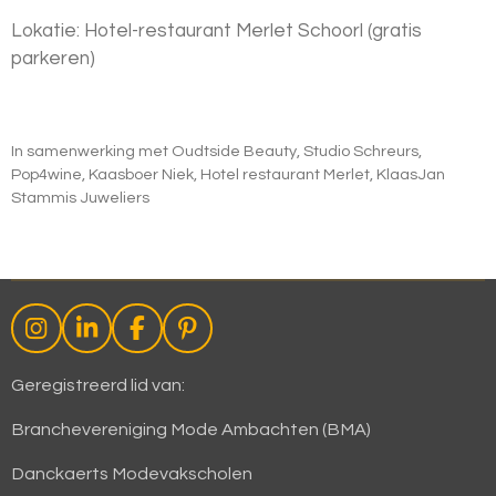
Lokatie: Hotel-restaurant Merlet Schoorl (gratis
parkeren)
In samenwerking met Oudtside Beauty, Studio Schreurs,
Pop4wine, Kaasboer Niek, Hotel restaurant Merlet, KlaasJan
Stammis Juweliers
I
L
F
P
n
i
a
i
s
n
c
n
Geregistreerd lid van:
t
k
e
t
a
e
b
e
Branchevereniging Mode Ambachten (BMA)
g
d
o
r
r
I
o
e
Danckaerts Modevakscholen
a
n
k
s